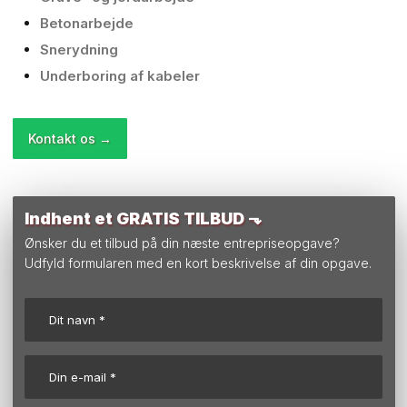
Betonarbejde
Snerydning
Underboring af kabeler
Kontakt os ​→
Indhent et GRATIS TILBUD ⬎
Ønsker du et tilbud på din næste entrepriseopgave?
​Udfyld formularen med en kort beskrivelse af din opgave.