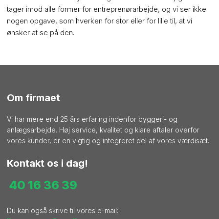
tager imod alle former for entreprenørarbejde, og vi ser ikke
nogen opgave, som hverken for stor eller for lille til, at vi
ønsker at se på den.​​
Om firmaet
Vi har mere end 25 års erfaring indenfor byggeri- og
anlægsarbejde. Høj service, kvalitet og klare aftaler overfor
vores kunder, er en vigtig og integreret del af vores værdisæt.
Kontakt os i dag!
​40 16 36 39
Du kan også skrive til vores e-mail: