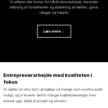
Vi udfører alle former for hårdt betonarbejde, herunder
støbning af fundamenter og etablering af kældre, gulve,
vægge og trapper.​
Læs mere →​
Entreprenørarbejde med kvaliteten i
fokus
Vi sætter en stor dyd i at hjælpe så mange som overhovedet
muligt, og vi leverer derfor mange kvalitetsløsninger hver
eneste uge, både til private og erhverv.